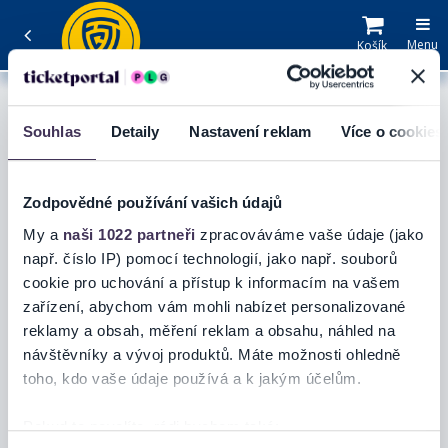
Menu
Košík
SPORT
/
FOTBAL
FC ZLÍN - FK DUKLA
Souhlas
Detaily
Nastavení reklam
Více o cookies
PRAHA
Zodpovědné používání vašich údajů
My a
naši 1022 partneři
zpracováváme vaše údaje (jako
např. číslo IP) pomocí technologií, jako např. souborů
cookie pro uchování a přístup k informacím na vašem
VSTUPENKY
zařízení, abychom vám mohli nabízet personalizované
reklamy a obsah, měření reklam a obsahu, náhled na
návštěvníky a vývoj produktů. Máte možnosti ohledně
toho, kdo vaše údaje používá a k jakým účelům.
Pokud to povolíte, rádi bychom také: